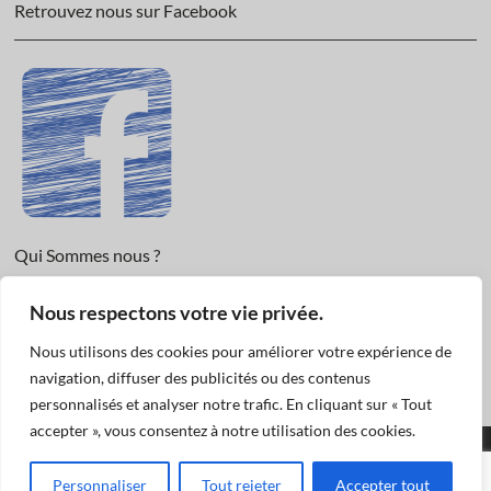
Retrouvez nous sur Facebook
Qui Sommes nous ?
Informations légales et Protection des données.
Nous respectons votre vie privée.
Conditions Générales de Vente
Nous utilisons des cookies pour améliorer votre expérience de
Nous Contacter
navigation, diffuser des publicités ou des contenus
personnalisés et analyser notre trafic. En cliquant sur « Tout
accepter », vous consentez à notre utilisation des cookies.
Funéraire Actualités
© 2019
| Designed by:
Pascal
|
Mentions légales et
Personnaliser
Tout rejeter
Accepter tout