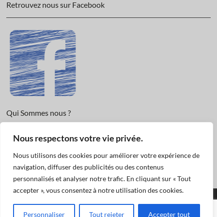
Retrouvez nous sur Facebook
Qui Sommes nous ?
Informations légales et Protection des données.
Nous respectons votre vie privée.
Conditions Générales de Vente
Nous utilisons des cookies pour améliorer votre expérience de
Nous Contacter
navigation, diffuser des publicités ou des contenus
personnalisés et analyser notre trafic. En cliquant sur « Tout
accepter », vous consentez à notre utilisation des cookies.
Funéraire Actualités
© 2019
| Designed by:
Pascal
|
Mentions légales et
Personnaliser
Tout rejeter
Accepter tout