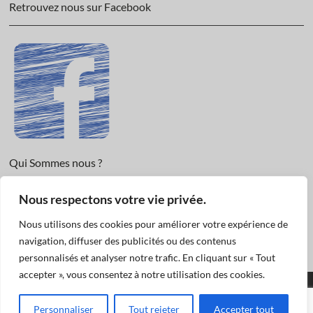
Retrouvez nous sur Facebook
Qui Sommes nous ?
Informations légales et Protection des données.
Nous respectons votre vie privée.
Conditions Générales de Vente
Nous utilisons des cookies pour améliorer votre expérience de
Nous Contacter
navigation, diffuser des publicités ou des contenus
personnalisés et analyser notre trafic. En cliquant sur « Tout
accepter », vous consentez à notre utilisation des cookies.
Funéraire Actualités
© 2019
| Designed by:
Pascal
|
Mentions légales et
Personnaliser
Tout rejeter
Accepter tout