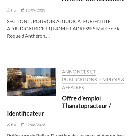
F.a.
12/09/2023
SECTION I : POUVOIR ADJUDICATEUR/ENTITÉ
ADJUDICATRICE I.1) NOM ET ADRESSES Mairie de la
Roque d’Anthéron,…
ANNONCES ET
PUBLICATIONS
EMPLOIS &
AFFAIRES
Offre d’emploi
Thanatopracteur /
Identificateur
F.a.
22/08/2023
Préfecture de Police, Direction des usagers et des polices