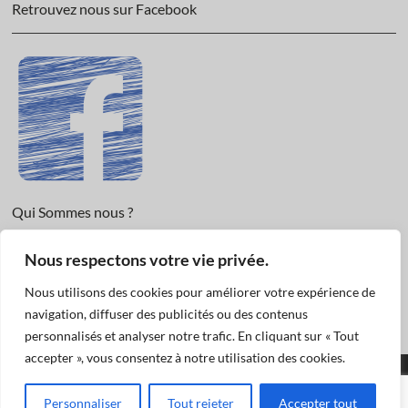
Retrouvez nous sur Facebook
Qui Sommes nous ?
Informations légales et Protection des données.
Nous respectons votre vie privée.
Conditions Générales de Vente
Nous utilisons des cookies pour améliorer votre expérience de
Nous Contacter
navigation, diffuser des publicités ou des contenus
personnalisés et analyser notre trafic. En cliquant sur « Tout
accepter », vous consentez à notre utilisation des cookies.
Funéraire Actualités
© 2019
| Designed by:
Pascal
|
Mentions légales et
Personnaliser
Tout rejeter
Accepter tout