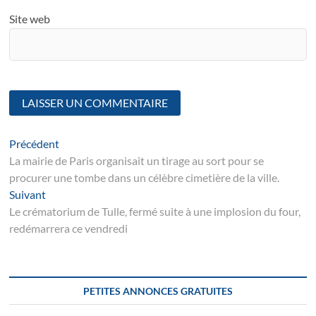
Site web
Navigation
Article
Précédent
suivant
La mairie de Paris organisait un tirage au sort pour se
de
procurer une tombe dans un célèbre cimetière de la ville.
l’article
Suivant
Suivant
post:
Le crématorium de Tulle, fermé suite à une implosion du four,
redémarrera ce vendredi
PETITES ANNONCES GRATUITES