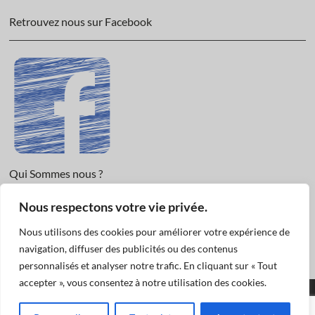
Retrouvez nous sur Facebook
Qui Sommes nous ?
Nous respectons votre vie privée.
Informations légales et Protection des données.
Conditions Générales de Vente
Nous utilisons des cookies pour améliorer votre expérience de
Nous Contacter
navigation, diffuser des publicités ou des contenus
personnalisés et analyser notre trafic. En cliquant sur « Tout
accepter », vous consentez à notre utilisation des cookies.
Funéraire Actualités
© 2019
| Designed by:
Pascal
|
Mentions légales et