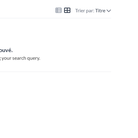
Trier par:
Titre
rouvé.
 your search query.