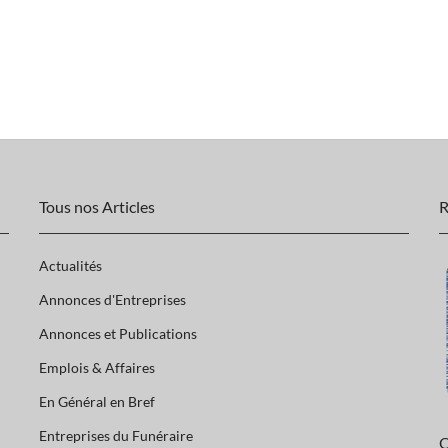
Tous nos Articles
R
Actualités
Annonces d'Entreprises
Annonces et Publications
Emplois & Affaires
En Général en Bref
Entreprises du Funéraire
Q