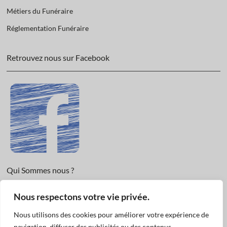
Métiers du Funéraire
Réglementation Funéraire
Retrouvez nous sur Facebook
Qui Sommes nous ?
Informations légales et Protection des données.
Nous respectons votre vie privée.
Conditions Générales de Vente
Nous utilisons des cookies pour améliorer votre expérience de
Nous Contacter
navigation, diffuser des publicités ou des contenus