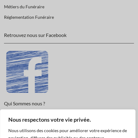
Métiers du Funéraire
Réglementation Funéraire
Retrouvez nous sur Facebook
Qui Sommes nous ?
Informations légales et Protection des données.
Nous respectons votre vie privée.
Conditions Générales de Vente
Nous utilisons des cookies pour améliorer votre expérience de
Nous Contacter
navigation, diffuser des publicités ou des contenus