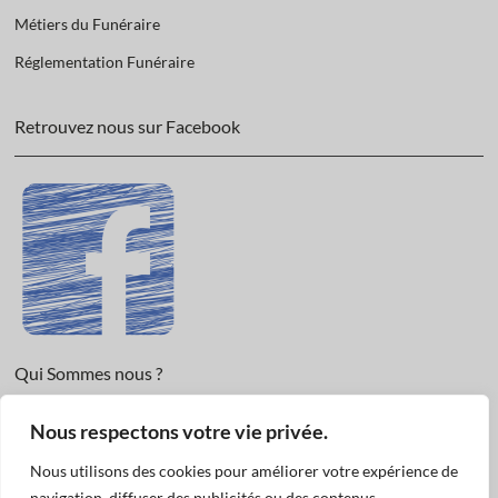
Métiers du Funéraire
Réglementation Funéraire
Retrouvez nous sur Facebook
Qui Sommes nous ?
Informations légales et Protection des données.
Nous respectons votre vie privée.
Conditions Générales de Vente
Nous utilisons des cookies pour améliorer votre expérience de
Nous Contacter
navigation, diffuser des publicités ou des contenus