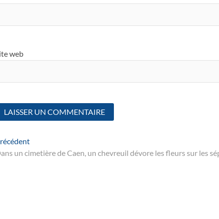
ite web
Navigation
Article
récédent
suivant
ans un cimetière de Caen, un chevreuil dévore les fleurs sur les s
de
’article