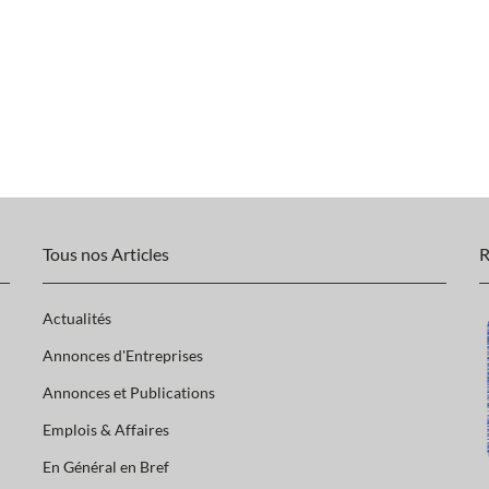
Tous nos Articles
R
Actualités
Annonces d'Entreprises
Annonces et Publications
Emplois & Affaires
En Général en Bref