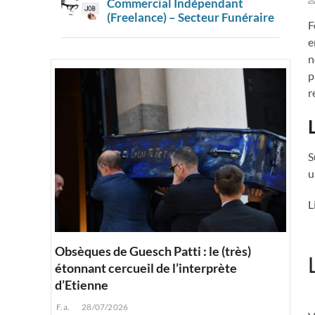
Commercial Indépendant
(Freelance) – Secteur Funéraire
F
e
n
p
r
S
u
L
Obsèques de Guesch Patti : le (très)
étonnant cercueil de l’interprète
d’Etienne
F.a.
28/07/2026