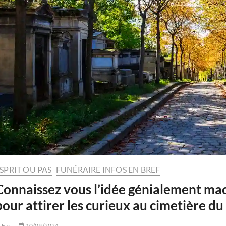
SPRIT OU PAS
FUNÉRAIRE INFOS EN BREF
Connaissez vous l’idée génialement maca
pour attirer les curieux au cimetière du
F.a.
10/09/2024