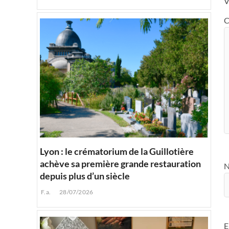
V
C
Lyon : le crématorium de la Guillotière
achève sa première grande restauration
depuis plus d’un siècle
F.a.
28/07/2026
E