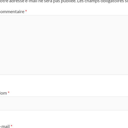
otre adresse e-mail ne sera pas publiée.
Les champs obligatoires s
ommentaire
*
Nom
*
-mail
*