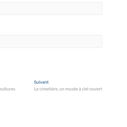
Suivant
Suivant
post:
épultures
Le cimetière, un musée à ciel ouvert