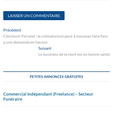
Navigation
Article
Précédent
suivant
Clermont-Ferrand : le crématorium peut à nouveau faire face
de
à une demande en hausse
l’article
Suivant
Suivant
post:
Le business de la mort est en bonne santé
PETITES ANNONCES GRATUITES
Commercial Indépendant (Freelance) – Secteur
Funéraire