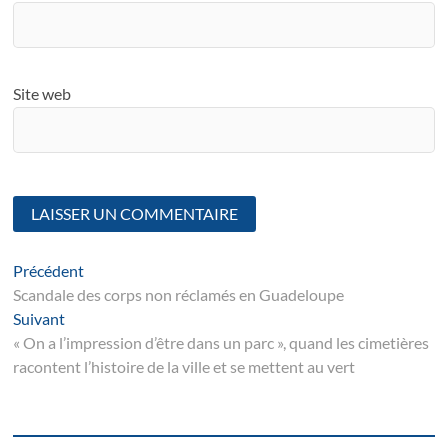
Site web
Navigation
Article
Précédent
suivant
Scandale des corps non réclamés en Guadeloupe
de
Suivant
Suivant
l’article
post:
« On a l’impression d’être dans un parc », quand les cimetières
racontent l’histoire de la ville et se mettent au vert