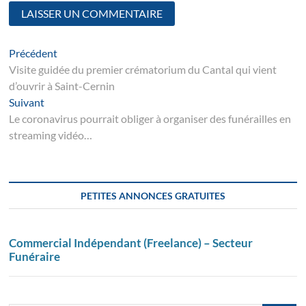
Navigation
Article
Précédent
suivant
Visite guidée du premier crématorium du Cantal qui vient
de
d’ouvrir à Saint-Cernin
l’article
Suivant
Suivant
post:
Le coronavirus pourrait obliger à organiser des funérailles en
streaming vidéo…
PETITES ANNONCES GRATUITES
Commercial Indépendant (Freelance) – Secteur
Funéraire