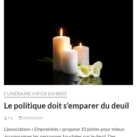
FUNÉRAIRE INFOS EN BREF
Le politique doit s’emparer du deuil
F.a.
10/03/2020
L’association « Empreintes » propose 10 pistes pour mieux
accompagner les personnes touchées par le deuil. Des