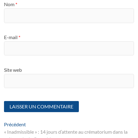
Nom
*
E-mail
*
Site web
Navigation
Article
Précédent
suivant
« Inadmissible » : 14 jours d’attente au crématorium dans la
de