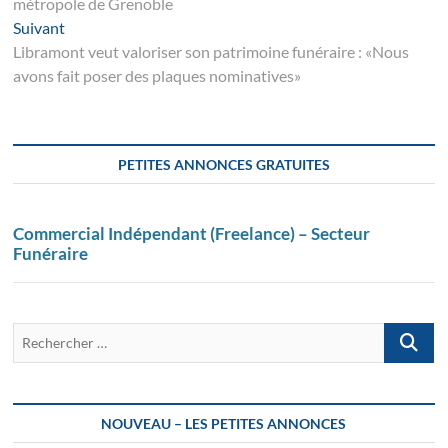
métropole de Grenoble
l’article
Suivant
Suivant
post:
Libramont veut valoriser son patrimoine funéraire : «Nous
avons fait poser des plaques nominatives»
PETITES ANNONCES GRATUITES
Commercial Indépendant (Freelance) – Secteur
Funéraire
Recherch
…
NOUVEAU – LES PETITES ANNONCES