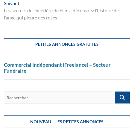
l’article
Suivant
Suivant
post:
Les secrets du cimetière de Flers : découvrez l’histoire de
l’ange qui pleure des roses
PETITES ANNONCES GRATUITES
Commercial Indépendant (Freelance) – Secteur
Funéraire
Recherch
…
NOUVEAU – LES PETITES ANNONCES