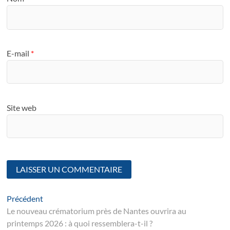
E-mail
*
Site web
Navigation
Article
Précédent
suivant
Le nouveau crématorium près de Nantes ouvrira au
de
printemps 2026 : à quoi ressemblera-t-il ?