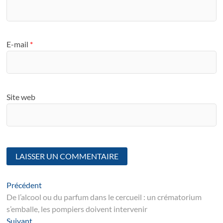
E-mail
*
Site web
Navigation
Article
Précédent
suivant
De l’alcool ou du parfum dans le cercueil : un crématorium
de
s’emballe, les pompiers doivent intervenir
l’article
Suivant
Suivant