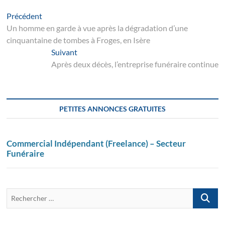
Navigation
Article
Précédent
suivant
Un homme en garde à vue après la dégradation d’une
de
cinquantaine de tombes à Froges, en Isère
l’article
Suivant
Suivant
post:
Après deux décès, l’entreprise funéraire continue
PETITES ANNONCES GRATUITES
Commercial Indépendant (Freelance) – Secteur
Funéraire
Recherch
…