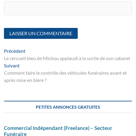
Navigation
Article
Précédent
suivant
Le cercueil bleu de Michou applaudi à la sortie de son cabaret
de
Suivant
Suivant
l’article
post:
Comment faire le contrôle des véhicules funéraires avant et
après mise en bière ?
PETITES ANNONCES GRATUITES
Commercial Indépendant (Freelance) – Secteur
Funéraire