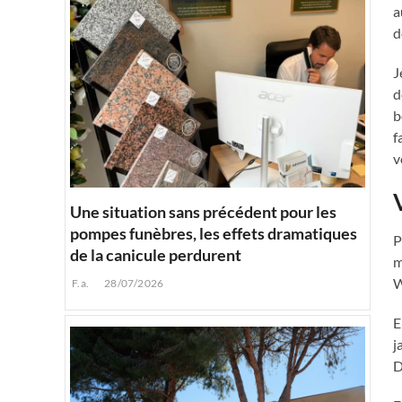
a
d
J
d
b
f
v
Une situation sans précédent pour les
pompes funèbres, les effets dramatiques
P
de la canicule perdurent
m
W
F.a.
28/07/2026
E
j
D