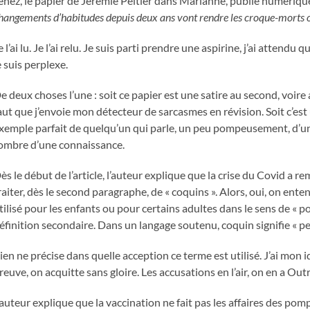
enez, le papier de Jérémie Peltier dans Marianne, publié numérique
hangements d’habitudes depuis deux ans vont rendre les croque-morts o
e l’ai lu. Je l’ai relu. Je suis parti prendre une aspirine, j’ai attendu 
e suis perplexe.
e deux choses l’une : soit ce papier est une satire au second, voire
aut que j’envoie mon détecteur de sarcasmes en révision. Soit c’est 
xemple parfait de quelqu’un qui parle, un peu pompeusement, d’un s
’ombre d’une connaissance.
ès le début de l’article, l’auteur explique que la crise du Covid a 
raiter, dès le second paragraphe, de « coquins ». Alors, oui, on ente
tilisé pour les enfants ou pour certains adultes dans le sens de « pol
éfinition secondaire. Dans un langage soutenu, coquin signifie « pe
ien ne précise dans quelle acception ce terme est utilisé. J’ai mon 
reuve, on acquitte sans gloire. Les accusations en l’air, on en a Out
’auteur explique que la vaccination ne fait pas les affaires des pom