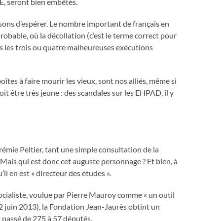
EE, seront bien embêtés.
aisons d’espérer. Le nombre important de français en
robable, où la décollation (c’est le terme correct pour
 pas les trois ou quatre malheureuses exécutions
boîtes à faire mourir les vieux, sont nos alliés, même si
it être très jeune : des scandales sur les EHPAD, il y
émie Peltier, tant une simple consultation de la
e). Mais qui est donc cet auguste personnage ? Et bien, à
il en est « directeur des études ».
Socialiste, voulue par Pierre Mauroy comme « un outil
12 juin 2013), la Fondation Jean-Jaurès obtint un
it passé de 275 à 57 députés.