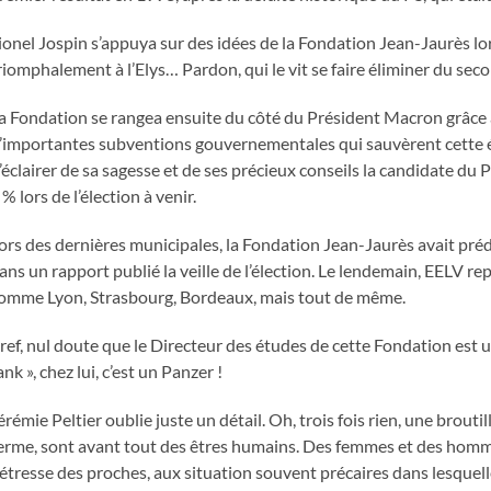
ionel Jospin s’appuya sur des idées de la Fondation Jean-Jaurès lor
riomphalement à l’Elys… Pardon, qui le vit se faire éliminer du sec
a Fondation se rangea ensuite du côté du Président Macron grâce à
’importantes subventions gouvernementales qui sauvèrent cette élite
’éclairer de sa sagesse et de ses précieux conseils la candidate du P
 % lors de l’élection à venir.
ors des dernières municipales, la Fondation Jean-Jaurès avait pré
ans un rapport publié la veille de l’élection. Le lendemain, EELV rep
omme Lyon, Strasbourg, Bordeaux, mais tout de même.
ref, nul doute que le Directeur des études de cette Fondation est u
ank », chez lui, c’est un Panzer !
érémie Peltier oublie juste un détail. Oh, trois fois rien, une brouti
erme, sont avant tout des êtres humains. Des femmes et des homme
étresse des proches, aux situation souvent précaires dans lesquell