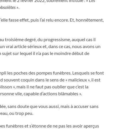
ment le 2 février 2022, sobrement intitulé :
« Les
bsolètes »
.
qu’elle fasse effet, puis l’ai relu encore. Et, honnêtement,
 au troisième degré, du progressisme, auquel cas il
un vrai article sérieux et, dans ce cas, nous avons un
ujet sur lequel il n’a pas le moindre début de
rempli les poches des pompes funèbres. Lesquels se font
nd souvent coquin dans le sens de « malicieux », il est
isson », mais il ne faut pas oublier que c’est la
rsonne vile, capable d’actions blâmables ».
idée, sans doute que vous aussi, mais à accuser sans
reau, ou trop peu.
pes funèbres et s’étonne de ne pas les avoir aperçus