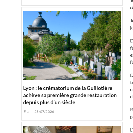
T
c
J
j
D
f
e
l
D
t
Lyon : le crématorium de la Guillotière
u
achève sa première grande restauration
d
depuis plus d’un siècle
R
F.a.
28/07/2026
p
L