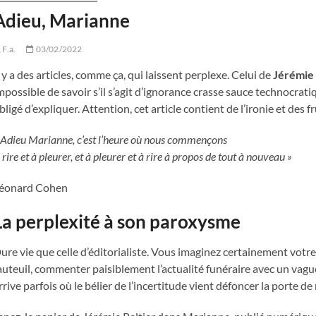
Adieu, Marianne
F.a.
03/02/2022
l y a des articles, comme ça, qui laissent perplexe. Celui de
Jérémie 
mpossible de savoir s’il s’agit d’ignorance crasse sauce technocrati
bligé d’expliquer. Attention, cet article contient de l’ironie et des f
 Adieu Marianne, c’est l’heure où nous commençons
 rire et à pleurer, et à pleurer et à rire à propos de tout à nouveau »
éonard Cohen
La perplexité à son paroxysme
ure vie que celle d’éditorialiste. Vous imaginez certainement votre
auteuil, commenter paisiblement l’actualité funéraire avec un vague s
rrive parfois où le bélier de l’incertitude vient défoncer la porte de