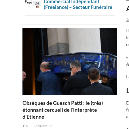
Commercial Indépendant
(Freelance) – Secteur Funéraire
I
i
o
«
A
L
Obsèques de Guesch Patti : le (très)
D
étonnant cercueil de l’interprète
f
d’Etienne
a
F.a.
28/07/2026