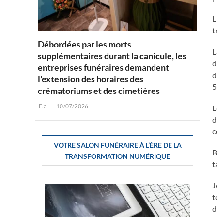
L
t
Débordées par les morts
L
supplémentaires durant la canicule, les
d
entreprises funéraires demandent
d
l’extension des horaires des
5
crématoriums et des cimetières
F.a.
10/07/2026
L
d
c
VOTRE SALON FUNÉRAIRE À L’ÈRE DE LA
B
TRANSFORMATION NUMÉRIQUE
t
J
t
d