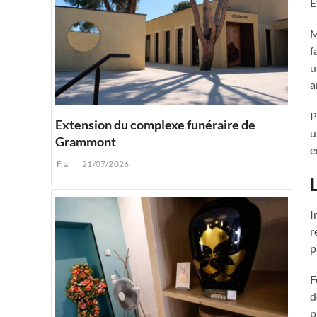
E
M
f
u
a
P
Extension du complexe funéraire de
u
Grammont
e
F.a.
21/07/2026
I
r
p
F
d
p