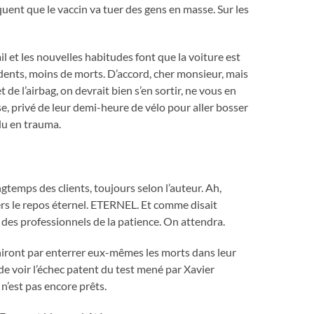
iquent que le vaccin va tuer des gens en masse. Sur les
 et les nouvelles habitudes font que la voiture est
dents, moins de morts. D’accord, cher monsieur, mais
 de l’airbag, on devrait bien s’en sortir, ne vous en
ise, privé de leur demi-heure de vélo pour aller bosser
du en trauma.
ngtemps des clients, toujours selon l’auteur. Ah,
ers le repos éternel. ETERNEL. Et comme disait
s des professionnels de la patience. On attendra.
iniront par enterrer eux-mêmes les morts dans leur
it de voir l’échec patent du test mené par Xavier
n’est pas encore prêts.