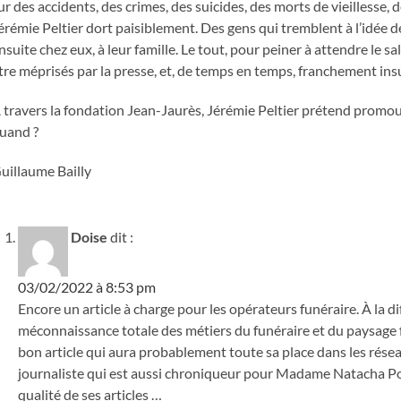
ur des accidents, des crimes, des suicides, des morts de vieillesse, d
érémie Peltier dort paisiblement. Des gens qui tremblent à l’idée d
nsuite chez eux, à leur famille. Le tout, pour peiner à attendre le s
tre méprisés par la presse, et, de temps en temps, franchement ins
 travers la fondation Jean-Jaurès, Jérémie Peltier prétend prom
uand ?
uillaume Bailly
Doise
dit :
03/02/2022 à 8:53 pm
Encore un article à charge pour les opérateurs funéraire. À la di
méconnaissance totale des métiers du funéraire et du paysage f
bon article qui aura probablement toute sa place dans les rés
journaliste qui est aussi chroniqueur pour Madame Natacha Po
qualité de ses articles …