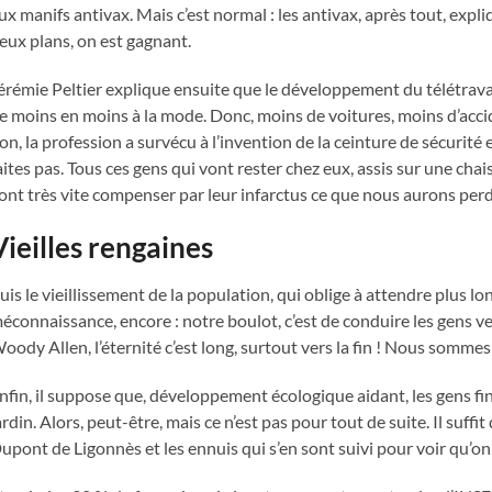
ux manifs antivax. Mais c’est normal : les antivax, après tout, expl
eux plans, on est gagnant.
érémie Peltier explique ensuite que le développement du télétravail
e moins en moins à la mode. Donc, moins de voitures, moins d’acci
on, la profession a survécu à l’invention de la ceinture de sécurité et
aites pas. Tous ces gens qui vont rester chez eux, assis sur une cha
ont très vite compenser par leur infarctus ce que nous aurons per
Vieilles rengaines
uis le vieillissement de la population, qui oblige à attendre plus lo
éconnaissance, encore : notre boulot, c’est de conduire les gens v
oody Allen, l’éternité c’est long, surtout vers la fin ! Nous somme
nfin, il suppose que, développement écologique aidant, les gens f
ardin. Alors, peut-être, mais ce n’est pas pour tout de suite. Il suff
upont de Ligonnès et les ennuis qui s’en sont suivi pour voir qu’on 