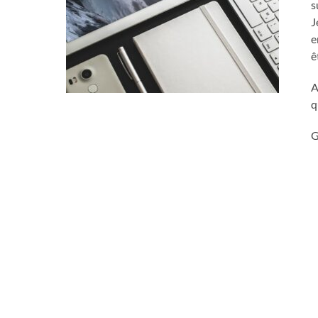
s
J
e
ê
A
q
G