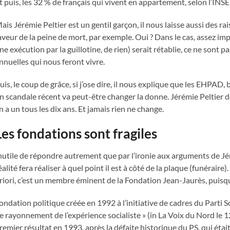
t puis, les 32 % de français qui vivent en appartement, selon l’INS
ais Jérémie Peltier est un gentil garçon, il nous laisse aussi des r
aveur de la peine de mort, par exemple. Oui ? Dans le cas, assez imp
ne exécution par la guillotine, de rien) serait rétablie, ce ne sont
nnuelles qui nous feront vivre.
uis, le coup de grâce, si j’ose dire, il nous explique que les EHPAD, 
n scandale récent va peut-être changer la donne. Jérémie Peltier do
n a un tous les dix ans. Et jamais rien ne change.
Les fondations sont fragiles
nutile de répondre autrement que par l’ironie aux arguments de Jér
éalité fera réaliser à quel point il est à côté de la plaque (funérair
riori, c’est un membre éminent de la Fondation Jean-Jaurès, puisqu’
ondation politique créée en 1992 à l’initiative de cadres du Parti 
e rayonnement de l’expérience socialiste » (in La Voix du Nord le 
remier résultat en 1993, après la défaite historique du PS, qui éta