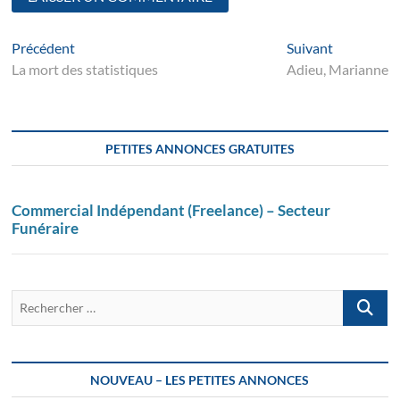
Navigation
Article
Suivant
Précédent
Suivant
suivant
post:
La mort des statistiques
Adieu, Marianne
de
l’article
PETITES ANNONCES GRATUITES
Commercial Indépendant (Freelance) – Secteur
Funéraire
Recherch
…
NOUVEAU – LES PETITES ANNONCES