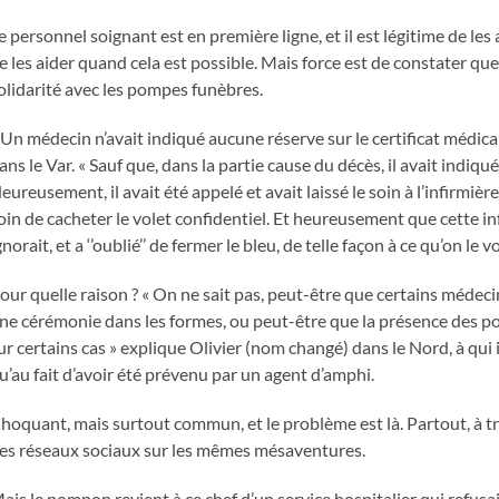
e personnel soignant est en première ligne, et il est légitime de les
e les aider quand cela est possible. Mais force est de constater que
olidarité avec les pompes funèbres.
 Un médecin n’avait indiqué aucune réserve sur le certificat médica
ans le Var. « Sauf que, dans la partie cause du décès, il avait indiqué
eureusement, il avait été appelé et avait laissé le soin à l’infirmièr
oin de cacheter le volet confidentiel. Et heureusement que cette in
gnorait, et a ‘’oublié’’ de fermer le bleu, de telle façon à ce qu’on le vo
our quelle raison ? « On ne sait pas, peut-être que certains médeci
ne cérémonie dans les formes, ou peut-être que la présence des p
ur certains cas » explique Olivier (nom changé) dans le Nord, à qui 
u’au fait d’avoir été prévenu par un agent d’amphi.
hoquant, mais surtout commun, et le problème est là. Partout, à t
es réseaux sociaux sur les mêmes mésaventures.
ais le pompon revient à ce chef d’un service hospitalier qui refus