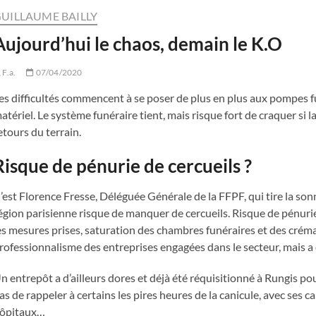
UILLAUME BAILLY
Aujourd’hui le chaos, demain le K.O
F.a.
07/04/2020
es difficultés commencent à se poser de plus en plus aux pompes fu
atériel. Le système funéraire tient, mais risque fort de craquer si l
etours du terrain.
Risque de pénurie de cercueils ?
’est Florence Fresse, Déléguée Générale de la FFPF, qui tire la sonn
égion parisienne risque de manquer de cercueils. Risque de pénuri
es mesures prises, saturation des chambres funéraires et des créma
rofessionnalisme des entreprises engagées dans le secteur, mais a
n entrepôt a d’ailleurs dores et déjà été réquisitionné à Rungis p
as de rappeler à certains les pires heures de la canicule, avec ses c
ôpitaux…