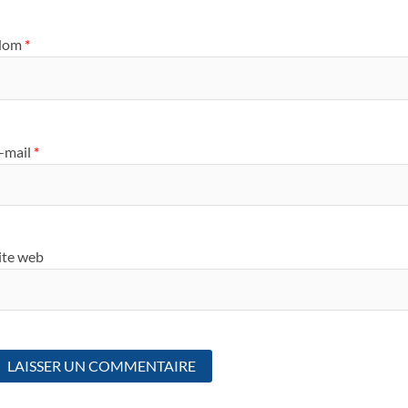
Nom
*
-mail
*
ite web