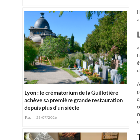
I
a
«
h
é
d
A
p
Lyon : le crématorium de la Guillotière
q
achève sa première grande restauration
c
depuis plus d’un siècle
r
F.a.
28/07/2026
u