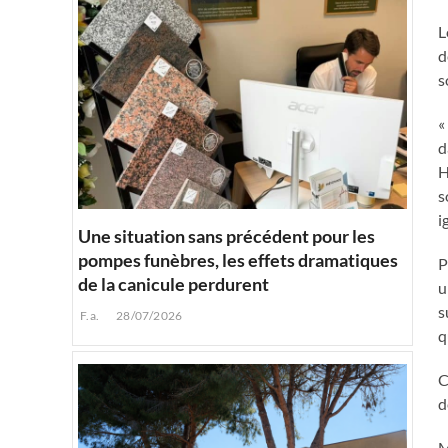
L
d
s
«
d
H
s
i
Une situation sans précédent pour les
pompes funèbres, les effets dramatiques
P
de la canicule perdurent
u
s
F.a.
28/07/2026
q
C
d
M