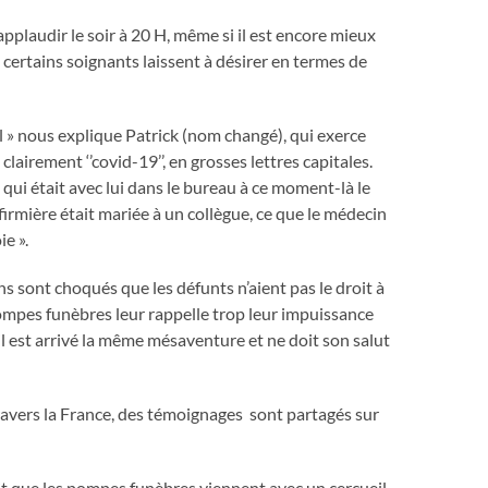
 applaudir le soir à 20 H, même si il est encore mieux
 certains soignants laissent à désirer en termes de
l » nous explique Patrick (nom changé), qui exerce
 clairement ‘’covid-19’’, en grosses lettres capitales.
e qui était avec lui dans le bureau à ce moment-là le
firmière était mariée à un collègue, ce que le médecin
ie ».
ns sont choqués que les défunts n’aient pas le droit à
ompes funèbres leur rappelle trop leur impuissance
il est arrivé la même mésaventure et ne doit son salut
ravers la France, des témoignages sont partagés sur
ait que les pompes funèbres viennent avec un cercueil