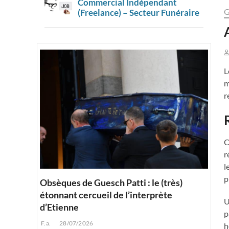
Commercial Indépendant
G
(Freelance) – Secteur Funéraire
L
m
r
C
r
l
p
Obsèques de Guesch Patti : le (très)
étonnant cercueil de l’interprète
U
d’Etienne
p
F.a.
28/07/2026
h