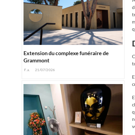
d
t
m
q
Extension du complexe funéraire de
C
Grammont
t
F.a.
21/07/2026
E
c
E
c
q
n
v