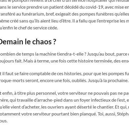
ans le service prendre un patient décédé du covid-19, avec mise en 
ransféré au funérarium, bref, exigeait des pompes funèbres qu’elles
ême créé sans qu’ils aient lieu d’être. Il a fallu que l’entreprise les
u’enfin le chef de service cède.
Demain le chaos ?
ombien de temps la machine tiendra-t-elle ? Jusqu’au bout, parce q
oujours fait. Mais à terme, une fois cette histoire terminée, des e
t il faut se faire comptable de ces histories, pour que les pompes fu
roque-morts seront, encore une fois, oubliés. Jusqu’à la prochaine.
t enfin, à titre plus personnel, votre serviteur ne pouvais pas ne p
hère, qui travaille d’arrache-pied dans un foyer infectieux de l’est, 
u’elle vient d’acheter, les ouvriers ayant déserté le chantier. Et qui,
otamment votre serviteur pourtant bien planqué. Toi, aussi, Stépha
ous.