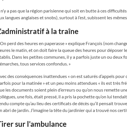
l n’y a pas que la région parisienne qui soit en butte à ces difficulté
ux langues anglaises et snobs), surtout à l’est, subissent les mêmes
L’administratif à la traîne
 On perd des heures en paperasse » explique François (nom changé
eures le matin, et on doit faire la queue des heures pour déposer 
tablis. Dans les petites communes, il y a parfois juste un ou deux
émarches, tous services confondus. »
vec des conséquences inattendues « on est saturés d’appels pour d
arfois pour la matinée » et un peu moins attendues « ils est très f
ue les documents soient plein d’erreurs ou qu’on nous remette un
ollègues, une fois, était pressé, il a pris la pochette qu’on lui tendait
endu compte qu’au lieu des certificats de décès qu’il pensait trouve
n abri de jardin. J’imagine la tête du jardinier qui a trouvé nos cert
Tirer sur l’ambulance