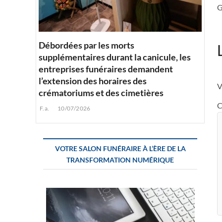
G
Débordées par les morts
supplémentaires durant la canicule, les
entreprises funéraires demandent
l’extension des horaires des
V
crématoriums et des cimetières
C
F.a.
10/07/2026
VOTRE SALON FUNÉRAIRE À L’ÈRE DE LA
TRANSFORMATION NUMÉRIQUE