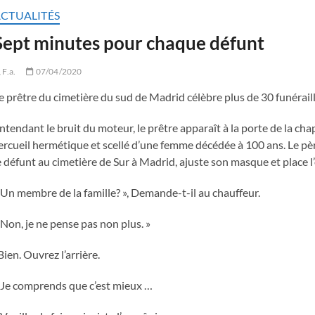
CTUALITÉS
Sept minutes pour chaque défunt
F.a.
07/04/2020
e prêtre du cimetière du sud de Madrid célèbre plus de 30 funérail
ntendant le bruit du moteur, le prêtre apparaît à la porte de la chapel
ercueil hermétique et scellé d’une femme décédée à 100 ans. Le pèr
e défunt au cimetière de Sur à Madrid, ajuste son masque et place l’
 Un membre de la famille? », Demande-t-il au chauffeur.
 Non, je ne pense pas non plus. »
Bien. Ouvrez l’arrière.
 Je comprends que c’est mieux …