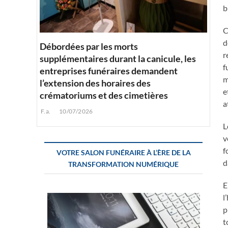
b
C
d
Débordées par les morts
r
supplémentaires durant la canicule, les
f
entreprises funéraires demandent
m
l’extension des horaires des
e
crématoriums et des cimetières
a
F.a.
10/07/2026
L
v
f
VOTRE SALON FUNÉRAIRE À L’ÈRE DE LA
d
TRANSFORMATION NUMÉRIQUE
E
l
p
t