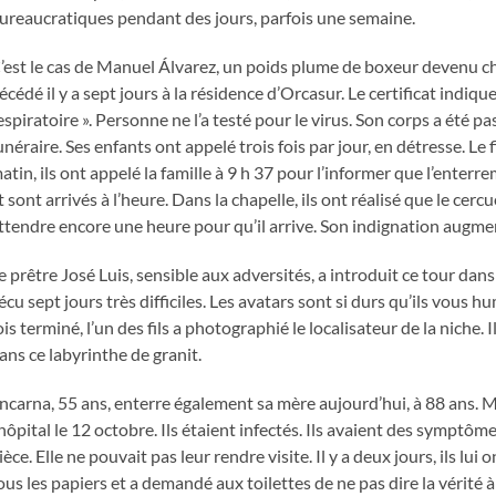
ureaucratiques pendant des jours, parfois une semaine.
’est le cas de Manuel Álvarez, un poids plume de boxeur devenu ch
écédé il y a sept jours à la résidence d’Orcasur. Le certificat indiqu
espiratoire ». Personne ne l’a testé pour le virus. Son corps a été p
unéraire. Ses enfants ont appelé trois fois par jour, en détresse. Le 
atin, ils ont appelé la famille à 9 h 37 pour l’informer que l’enterrem
t sont arrivés à l’heure. Dans la chapelle, ils ont réalisé que le cercu
ttendre encore une heure pour qu’il arrive. Son indignation augmen
e prêtre José Luis, sensible aux adversités, a introduit ce tour dans
écu sept jours très difficiles. Les avatars sont si durs qu’ils vous 
ois terminé, l’un des fils a photographié le localisateur de la niche. 
ans ce labyrinthe de granit.
ncarna, 55 ans, enterre également sa mère aujourd’hui, à 88 ans. M
’hôpital le 12 octobre. Ils étaient infectés. Ils avaient des symptôm
ièce. Elle ne pouvait pas leur rendre visite. Il y a deux jours, ils lui
ous les papiers et a demandé aux toilettes de ne pas dire la vérité à 