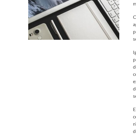
m
C
a
p
s
I
p
d
c
e
d
s
E
c
n
d