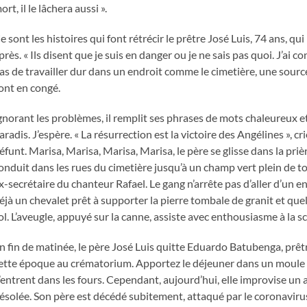
ort, il le lâchera aussi ».
e sont les histoires qui font rétrécir le prêtre José Luis, 74 ans, qui 
près. « Ils disent que je suis en danger ou je ne sais pas quoi. J’ai 
as de travailler dur dans un endroit comme le cimetière, une sourc
ont en congé.
gnorant les problèmes, il remplit ses phrases de mots chaleureux et 
aradis. J’espère. « La résurrection est la victoire des Angélines », cr
éfunt. Marisa, Marisa, Marisa, Marisa, le père se glisse dans la prière
onduit dans les rues du cimetière jusqu’à un champ vert plein de t
x-secrétaire du chanteur Rafael. Le gang n’arrête pas d’aller d’un end
éjà un chevalet prêt à supporter la pierre tombale de granit et que
ol. L’aveugle, appuyé sur la canne, assiste avec enthousiasme à la s
n fin de matinée, le père José Luis quitte Eduardo Batubenga, prêtr
ette époque au crématorium. Apportez le déjeuner dans un moule à t
’entrent dans les fours. Cependant, aujourd’hui, elle improvise un a
ésolée. Son père est décédé subitement, attaqué par le coronavirus.