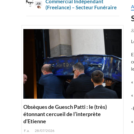
Commercial Indépendant
A
(Freelance) – Secteur Funéraire
L
E
c
l
«
«
Obsèques de Guesch Patti : le (très)
-
étonnant cercueil de l’interprète
d’Etienne
«
F.a.
28/07/2026