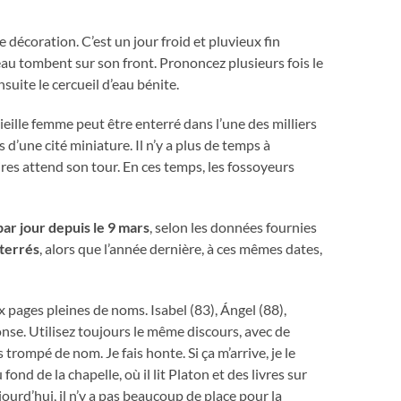
 décoration. C’est un jour froid et pluvieux fin
eau tombent sur son front. Prononcez plusieurs fois le
nsuite le cercueil d’eau bénite.
ieille femme peut être enterré dans l’une des milliers
 d’une cité miniature. Il n’y a plus de temps à
es attend son tour. En ces temps, les fossoyeurs
r jour depuis le 9 mars
, selon les données fournies
nterrés
, alors que l’année dernière, à ces mêmes dates,
x pages pleines de noms. Isabel (83), Ángel (88),
se. Utilisez toujours le même discours, avec de
trompé de nom. Je fais honte. Si ça m’arrive, je le
ond de la chapelle, où il lit Platon et des livres sur
jourd’hui, il n’y a pas beaucoup de place pour la