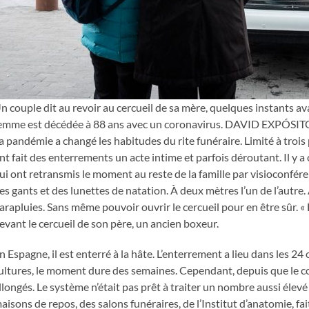
n couple dit au revoir au cercueil de sa mère, quelques instants a
emme est décédée à 88 ans avec un coronavirus. DAVID EXPÓSIT
a pandémie a changé les habitudes du rite funéraire. Limité à trois
nt fait des enterrements un acte intime et parfois déroutant. Il y a
ui ont retransmis le moment au reste de la famille par visioconfére
es gants et des lunettes de natation. À deux mètres l’un de l’autre.
arapluies. Sans même pouvoir ouvrir le cercueil pour en être sûr. «
evant le cercueil de son père, un ancien boxeur.
n Espagne, il est enterré à la hâte. L’enterrement a lieu dans les 2
ultures, le moment dure des semaines. Cependant, depuis que le c
llongés. Le système n’était pas prêt à traiter un nombre aussi éle
aisons de repos, des salons funéraires, de l’Institut d’anatomie, fai