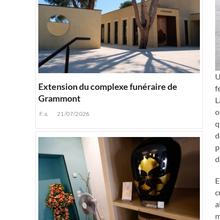
U
Extension du complexe funéraire de
f
Grammont
L
o
F.a.
21/07/2026
q
d
p
d
E
c
a
m