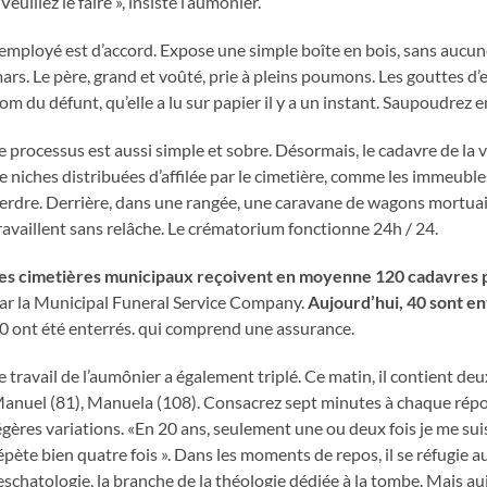
 Veuillez le faire », insiste l’aumônier.
’employé est d’accord. Expose une simple boîte en bois, sans aucune
ars. Le père, grand et voûté, prie à pleins poumons. Les gouttes d’
om du défunt, qu’elle a lu sur papier il y a un instant. Saupoudrez e
e processus est aussi simple et sobre. Désormais, le cadavre de la v
e niches distribuées d’affilée par le cimetière, comme les immeubles
erdre. Derrière, dans une rangée, une caravane de wagons mortuair
ravaillent sans relâche. Le crématorium fonctionne 24h / 24.
es cimetières municipaux reçoivent en moyenne 120 cadavres pa
ar la Municipal Funeral Service Company.
Aujourd’hui, 40 sont e
0 ont été enterrés. qui comprend une assurance.
e travail de l’aumônier a également triplé. Ce matin, il contient deu
anuel (81), Manuela (108). Consacrez sept minutes à chaque répon
égères variations. «En 20 ans, seulement une ou deux fois je me suis 
épète bien quatre fois ». Dans les moments de repos, il se réfugie au f
’eschatologie, la branche de la théologie dédiée à la tombe. Mais au