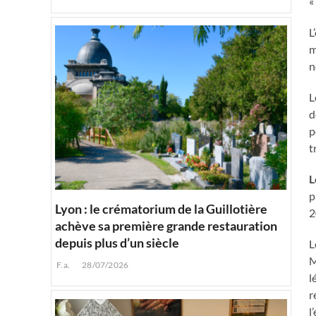
«
L
m
n
L
d
p
t
L
p
Lyon : le crématorium de la Guillotière
2
achève sa première grande restauration
depuis plus d’un siècle
L
M
F.a.
28/07/2026
l
r
l