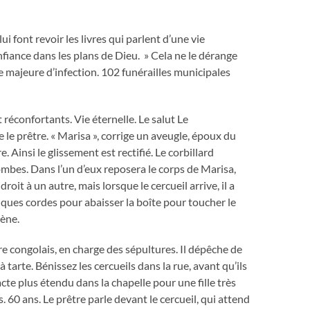
lui font revoir les livres qui parlent d’une vie
confiance dans les plans de Dieu. » Cela ne le dérange
e majeure d’infection. 102 funérailles municipales
réconfortants. Vie éternelle. Le salut Le
ie le prêtre. « Marisa », corrige un aveugle, époux du
. Ainsi le glissement est rectifié. Le corbillard
ombes. Dans l’un d’eux reposera le corps de Marisa,
roit à un autre, mais lorsque le cercueil arrive, il a
lques cordes pour abaisser la boîte pour toucher le
cène.
e congolais, en charge des sépultures. Il dépêche de
arte. Bénissez les cercueils dans la rue, avant qu’ils
cte plus étendu dans la chapelle pour une fille très
 60 ans. Le prêtre parle devant le cercueil, qui attend