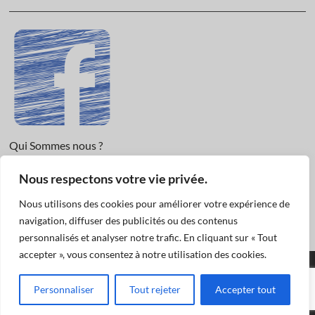
Qui Sommes nous ?
Nous respectons votre vie privée.
Informations légales et Protection des données.
Conditions Générales de Vente
Nous utilisons des cookies pour améliorer votre expérience de
Nous Contacter
navigation, diffuser des publicités ou des contenus
personnalisés et analyser notre trafic. En cliquant sur « Tout
accepter », vous consentez à notre utilisation des cookies.
Funéraire Actualités
© 2019
| Designed by:
Pascal
|
Mentions légales et
Personnaliser
Tout rejeter
Accepter tout
Données Personnelles: