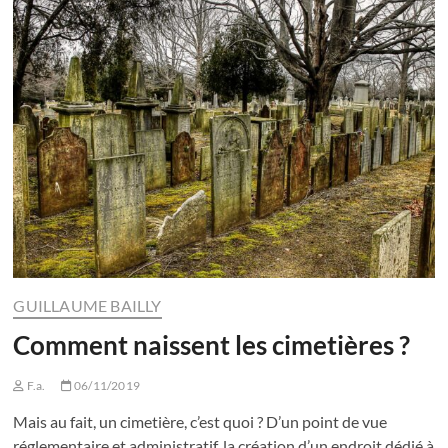
GUILLAUME BAILLY
Comment naissent les cimetières ?
F.a.
06/11/2019
Mais au fait, un cimetière, c’est quoi ? D’un point de vue
réglementaire et administratif, la création d’un endroit dédié à