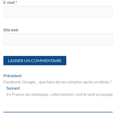
E-mail
*
Site web
Navigation
Article
Précédent
suivant
Facebook, Google… que faire de ces comptes après un décès ?
de
Suivant
Suivant
l’article
post:
En France, les obsèques « alternatives » ont le vent en poupe