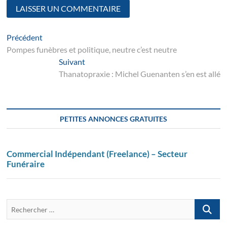
Navigation
Article
Précédent
suivant
Pompes funèbres et politique, neutre c’est neutre
de
Suivant
Suivant
l’article
post:
Thanatopraxie : Michel Guenanten s’en est allé
PETITES ANNONCES GRATUITES
Commercial Indépendant (Freelance) – Secteur
Funéraire
Recherch
…