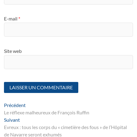
E-mail
*
Site web
Navigation
Article
Précédent
suivant
Le réflexe malheureux de François Ruffin
de
Suivant
Suivant
l’article
post:
Evreux : tous les corps du « cimetière des fous » de l’Hôpital
de Navarre seront exhumés