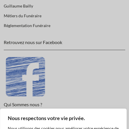
Guillaume Bailly
Métiers du Funéraire
Réglementation Funéraire
Retrouvez nous sur Facebook
Qui Sommes nous ?
Nous respectons votre vie privée.
Informations légales et Protection des données.
Conditions Générales de Vente
Nous utilisons des cookies pour améliorer votre expérience de