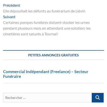
Navigation
Article
Précédent
suivant
Elle dépouillait les défunts au funérarium de Liévin
de
Suivant
Suivant
l’article
post:
Certaines pompes funèbres doivent stocker les urnes
pendant plusieurs mois en attendant une solution: les
cimetières sont saturés à Tournai!
PETITES ANNONCES GRATUITES
Commercial Indépendant (Freelance) – Secteur
Funéraire
Recherch
…