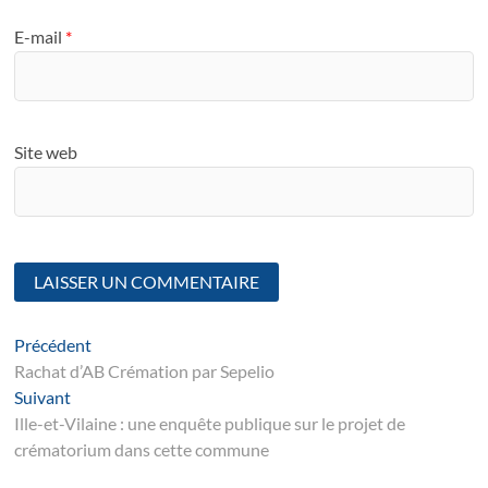
E-mail
*
Site web
Navigation
Article
Précédent
suivant
Rachat d’AB Crémation par Sepelio
de
Suivant
Suivant
l’article
post:
Ille-et-Vilaine : une enquête publique sur le projet de
crématorium dans cette commune