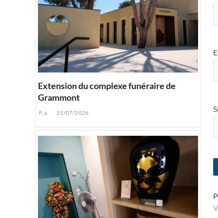
E
Extension du complexe funéraire de
Grammont
S
F.a.
21/07/2026
P
V