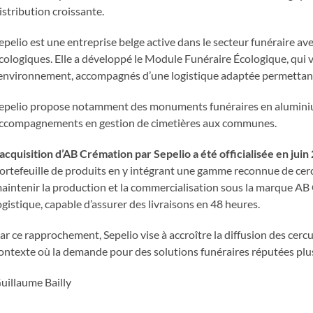
istribution croissante.
epelio est une entreprise belge active dans le secteur funéraire av
cologiques. Elle a développé le Module Funéraire Écologique, qui v
’environnement, accompagnés d’une logistique adaptée permettant 
epelio propose notamment des monuments funéraires en aluminium
ccompagnements en gestion de cimetières aux communes.
’acquisition d’AB Crémation par Sepelio a été officialisée en juin
ortefeuille de produits en y intégrant une gamme reconnue de cercu
aintenir la production et la commercialisation sous la marque AB
ogistique, capable d’assurer des livraisons en 48 heures.
ar ce rapprochement, Sepelio vise à accroître la diffusion des cerc
ontexte où la demande pour des solutions funéraires réputées plu
uillaume Bailly