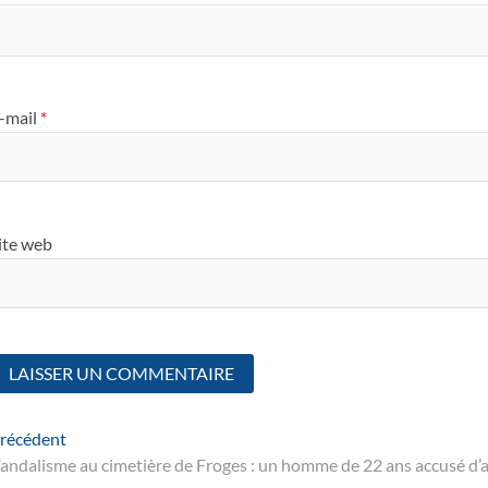
-mail
*
ite web
Navigation
Article
récédent
suivant
andalisme au cimetière de Froges : un homme de 22 ans accusé d’
de