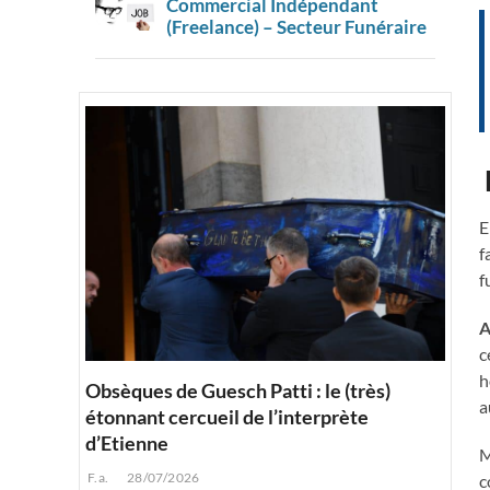
Commercial Indépendant
(Freelance) – Secteur Funéraire
E
f
f
A
c
h
Obsèques de Guesch Patti : le (très)
a
étonnant cercueil de l’interprète
d’Etienne
M
F.a.
28/07/2026
c