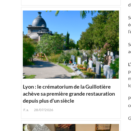
d
S
é
l
S
a
L
p
m
l
Lyon : le crématorium de la Guillotière
achève sa première grande restauration
P
depuis plus d’un siècle
c
F.a.
28/07/2026
G