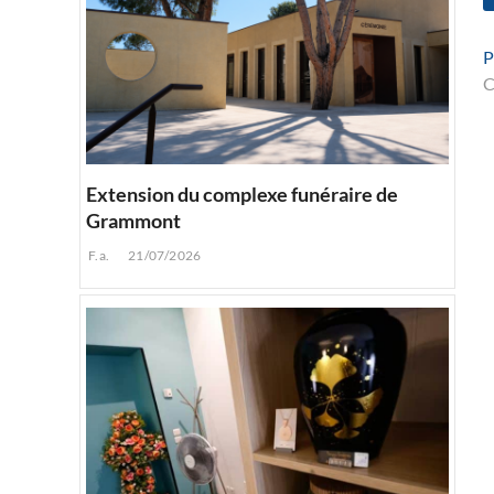
P
C
l
Extension du complexe funéraire de
Grammont
F.a.
21/07/2026