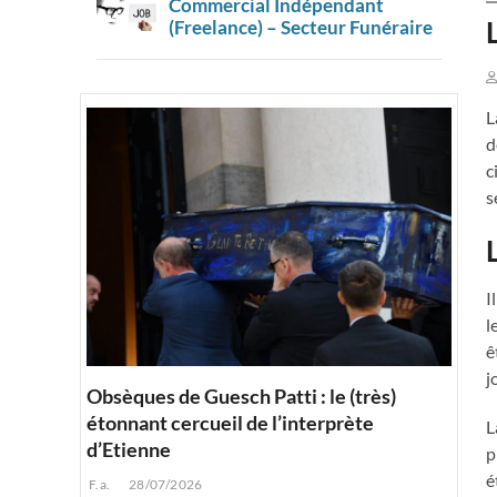
Commercial Indépendant
(Freelance) – Secteur Funéraire
L
d
c
s
I
l
ê
j
Obsèques de Guesch Patti : le (très)
étonnant cercueil de l’interprète
L
d’Etienne
p
é
F.a.
28/07/2026