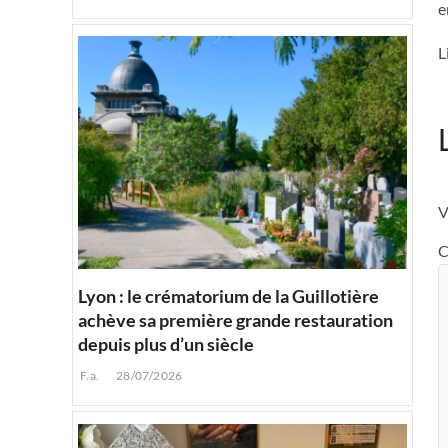
e
L
V
C
Lyon : le crématorium de la Guillotière
achève sa première grande restauration
depuis plus d’un siècle
F.a.
28/07/2026