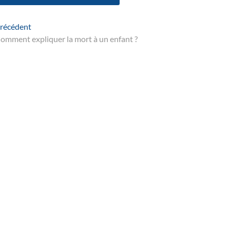
Navigation
Article
récédent
suivant
omment expliquer la mort à un enfant ?
de
’article