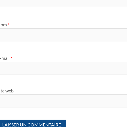
Nom
*
-mail
*
ite web