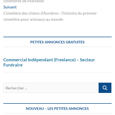
cimetières de Marseille
l’article
Suivant
Suivant
post:
Cimetière des chiens d’Asnières : l’histoire du premier
cimetière pour animaux au monde
PETITES ANNONCES GRATUITES
Commercial Indépendant (Freelance) – Secteur
Funéraire
Recherch
…
NOUVEAU – LES PETITES ANNONCES