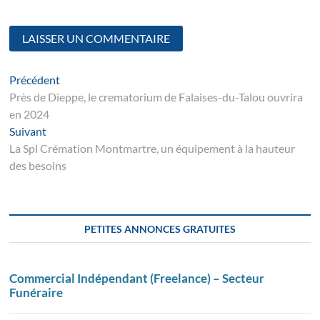
Navigation
Article
Précédent
suivant
Près de Dieppe, le crematorium de Falaises-du-Talou ouvrira
de
en 2024
l’article
Suivant
Suivant
post:
La Spl Crémation Montmartre, un équipement à la hauteur
des besoins
PETITES ANNONCES GRATUITES
Commercial Indépendant (Freelance) – Secteur
Funéraire