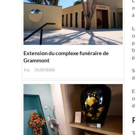
C
m
à
L
c
p
f
Extension du complexe funéraire de
p
Grammont
F.a.
21/07/2026
S
d
E
c
d
T