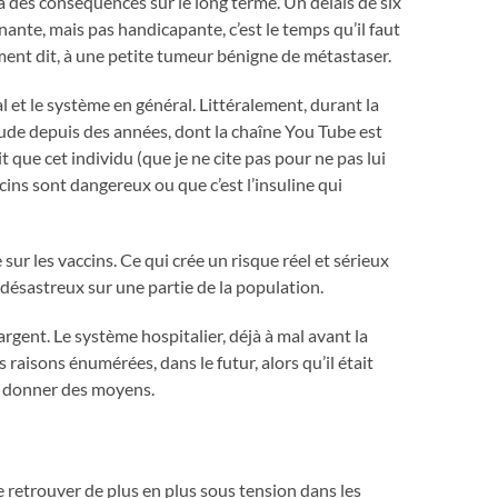
 des conséquences sur le long terme. Un délais de six
ante, mais pas handicapante, c’est le temps qu’il faut
ement dit, à une petite tumeur bénigne de métastaser.
l et le système en général. Littéralement, durant la
ivilude depuis des années, dont la chaîne You Tube est
ue cet individu (que je ne cite pas pour ne pas lui
cins sont dangereux ou que c’est l’insuline qui
sur les vaccins. Ce qui crée un risque réel et sérieux
 désastreux sur une partie de la population.
’argent. Le système hospitalier, déjà à mal avant la
 raisons énumérées, dans le futur, alors qu’il était
ui donner des moyens.
 se retrouver de plus en plus sous tension dans les