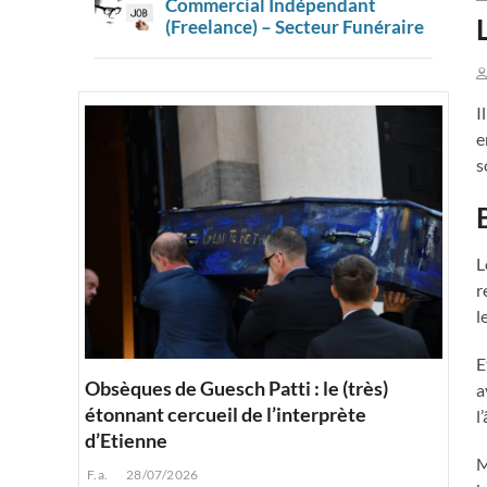
Commercial Indépendant
(Freelance) – Secteur Funéraire
I
e
s
L
r
l
E
Obsèques de Guesch Patti : le (très)
a
étonnant cercueil de l’interprète
l
d’Etienne
M
F.a.
28/07/2026