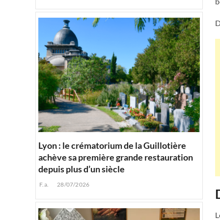
b
D
Lyon : le crématorium de la Guillotière
achève sa première grande restauration
depuis plus d’un siècle
F.a.
28/07/2026
L