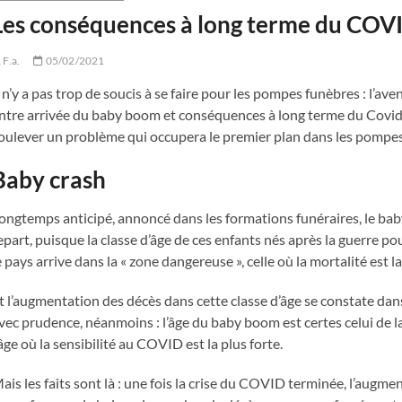
Les conséquences à long terme du COV
F.a.
05/02/2021
l n’y a pas trop de soucis à se faire pour les pompes funèbres : l’av
ntre arrivée du baby boom et conséquences à long terme du Covid. 
oulever un problème qui occupera le premier plan dans les pompes
Baby crash
ongtemps anticipé, annoncé dans les formations funéraires, le ba
epart, puisque la classe d’âge de ces enfants nés après la guerre po
e pays arrive dans la « zone dangereuse », celle où la mortalité est la
t l’augmentation des décès dans cette classe d’âge se constate dans 
vec prudence, néanmoins : l’âge du baby boom est certes celui de la
’âge où la sensibilité au COVID est la plus forte.
ais les faits sont là : une fois la crise du COVID terminée, l’aug