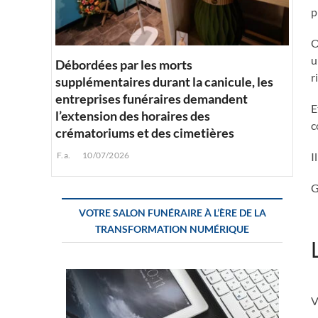
p
O
u
Débordées par les morts
r
supplémentaires durant la canicule, les
entreprises funéraires demandent
E
l’extension des horaires des
c
crématoriums et des cimetières
I
F.a.
10/07/2026
G
VOTRE SALON FUNÉRAIRE À L’ÈRE DE LA
TRANSFORMATION NUMÉRIQUE
V