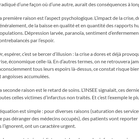
radiqué d’une façon où d’une autre, aurait des conséquences à long
a première raison est l’aspect psychologique. L’impact de la crise, d
énéralement, de la baisse en qualité et en quantité des rapports 
opulations. Dépression larvée, paranoïa, sentiment d’enfermemen
ontrebalancés par l’espoir.
r, espérer, c’est se bercer d’illusion : la crise a dores et déjà pro
rise, économique celle-là. En d’autres termes, on ne retrouvera ja
nconsciemment tous leurs espoirs là-dessus, ce constat risque bien 
t angoisses accumulées.
a seconde raison est le retard de soins. L’INSEE signalait, ces derni
outes celles victimes d’infarctus non traités. Et c’est l’exemple le p
’équation est simple : pour diverses raisons (saturation des service
e pas déranger des médecins occupés), des patients vont reporter
ls l’ignorent, ont un caractère urgent.