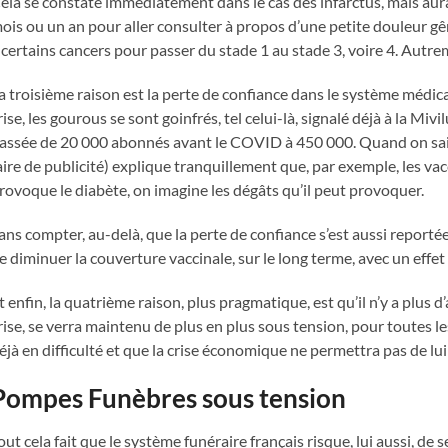
ela se constate immédiatement dans le cas des infarctus, mais aura
ois ou un an pour aller consulter à propos d’une petite douleur gên
 certains cancers pour passer du stade 1 au stade 3, voire 4. Autr
a troisième raison est la perte de confiance dans le système médica
rise, les gourous se sont goinfrés, tel celui-là, signalé déjà à la M
assée de 20 000 abonnés avant le COVID à 450 000. Quand on sait q
aire de publicité) explique tranquillement que, par exemple, les vac
rovoque le diabète, on imagine les dégâts qu’il peut provoquer.
ans compter, au-delà, que la perte de confiance s’est aussi reportée 
e diminuer la couverture vaccinale, sur le long terme, avec un effet
t enfin, la quatrième raison, plus pragmatique, est qu’il n’y a plus d
rise, se verra maintenu de plus en plus sous tension, pour toutes les
éjà en difficulté et que la crise économique ne permettra pas de l
Pompes Funèbres sous tension
out cela fait que le système funéraire français risque, lui aussi, de