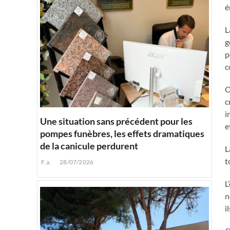
é
L
g
p
c
O
c
i
Une situation sans précédent pour les
e
pompes funèbres, les effets dramatiques
de la canicule perdurent
L
t
F.a.
28/07/2026
L
n
i