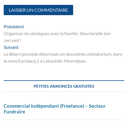
Navigation
Article
Précédent
suivant
Organiser les obsèques avec la famille : Bescherelle ton
de
cercueil !
l’article
Suivant
Suivant
post:
Le Béarn possède désormais un deuxième crématorium, dans
la zone Eurolacq 2 à Labastide-Monréjeau.
PETITES ANNONCES GRATUITES
Commercial Indépendant (Freelance) – Secteur
Funéraire