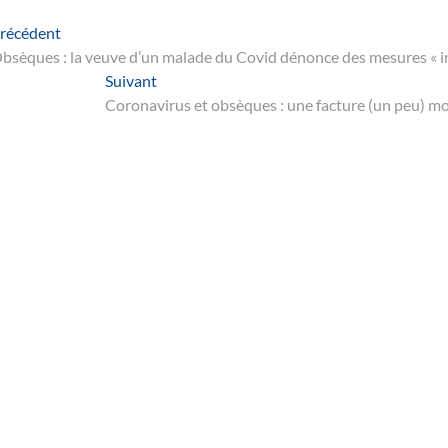
Navigation
Article
récédent
suivant
bsèques : la veuve d’un malade du Covid dénonce des mesures « 
de
Suivant
Suivant
’article
post:
Coronavirus et obsèques : une facture (un peu) m