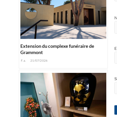
Extension du complexe funéraire de
E
Grammont
F.a.
21/07/2026
S