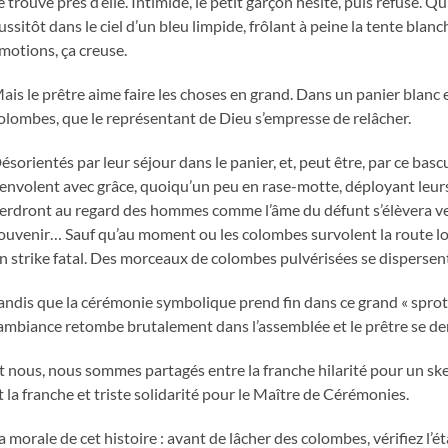
e trouve près d’elle. Intimidé, le petit garçon hésite, puis refuse. Qu’
ussitôt dans le ciel d’un bleu limpide, frôlant à peine la tente blanc
motions, ça creuse.
ais le prêtre aime faire les choses en grand. Dans un panier blanc
olombes, que le représentant de Dieu s’empresse de relâcher.
ésorientés par leur séjour dans le panier, et, peut être, par ce bas
’envolent avec grâce, quoiqu’un peu en rase-motte, déployant leurs 
erdront au regard des hommes comme l’âme du défunt s’élèvera vers 
ouvenir… Sauf qu’au moment ou les colombes survolent la route lon
n strike fatal. Des morceaux de colombes pulvérisées se dispersen
andis que la cérémonie symbolique prend fin dans ce grand « spro
’ambiance retombe brutalement dans l’assemblée et le prêtre se d
t nous, nous sommes partagés entre la franche hilarité pour un ske
t la franche et triste solidarité pour le Maître de Cérémonies.
a morale de cet histoire : avant de lâcher des colombes, vérifiez l’éta