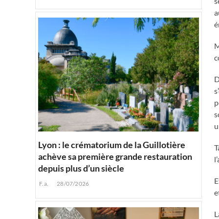
s
a
é
M
c
D
s
p
s
u
Lyon : le crématorium de la Guillotière
T
achève sa première grande restauration
l
depuis plus d’un siècle
E
F.a.
28/07/2026
e
L