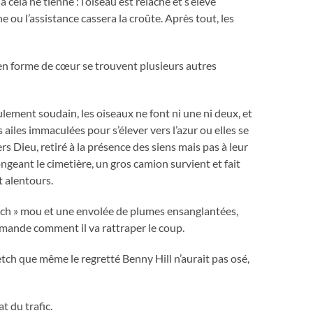
à cela ne tienne : l’oiseau est relâché et s’élève
he ou l’assistance cassera la croûte. Après tout, les
 en forme de cœur se trouvent plusieurs autres
culement soudain, les oiseaux ne font ni une ni deux, et
ailes immaculées pour s’élever vers l’azur ou elles se
Dieu, retiré à la présence des siens mais pas à leur
geant le cimetière, un gros camion survient et fait
t alentours.
tch » mou et une envolée de plumes ensanglantées,
emande comment il va rattraper le coup.
tch que même le regretté Benny Hill n’aurait pas osé,
t du trafic.