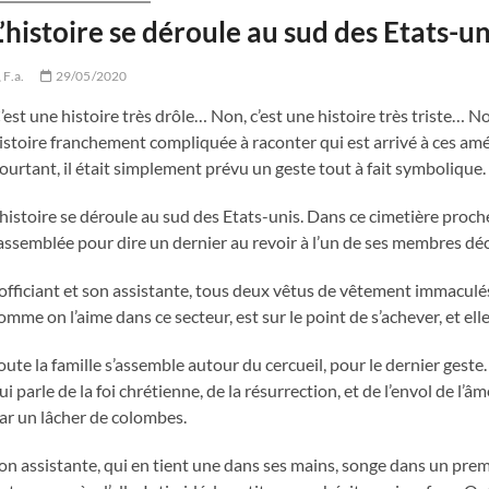
L’histoire se déroule au sud des Etats-u
F.a.
29/05/2020
’est une histoire très drôle… Non, c’est une histoire très triste… No
istoire franchement compliquée à raconter qui est arrivé à ces amé
ourtant, il était simplement prévu un geste tout à fait symbolique.
’histoire se déroule au sud des Etats-unis. Dans ce cimetière proc
assemblée pour dire un dernier au revoir à l’un de ses membres dé
’officiant et son assistante, tous deux vêtus de vêtement immaculés, 
omme on l’aime dans ce secteur, est sur le point de s’achever, et ell
oute la famille s’assemble autour du cercueil, pour le dernier geste
ui parle de la foi chrétienne, de la résurrection, et de l’envol de l’âm
ar un lâcher de colombes.
on assistante, qui en tient une dans ses mains, songe dans un premi