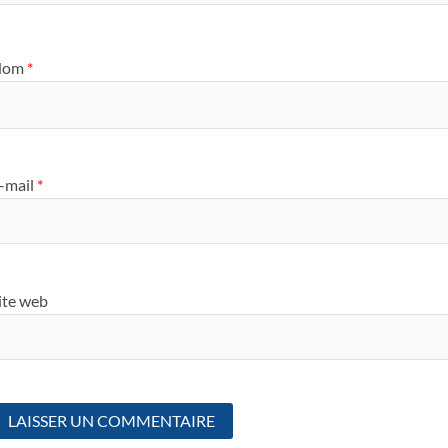
Nom
*
-mail
*
ite web