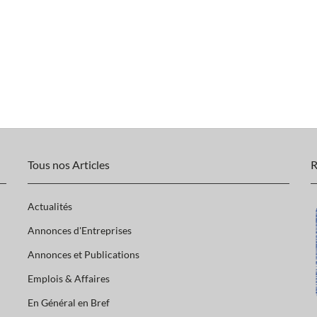
Tous nos Articles
R
Actualités
Annonces d'Entreprises
Annonces et Publications
Emplois & Affaires
En Général en Bref