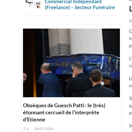
Commercial Indépendant
(Freelance) – Secteur Funéraire
C
h
p
L
r
L
c
T
Obsèques de Guesch Patti : le (très)
q
étonnant cercueil de l’interprète
p
d’Etienne
S
F.a.
28/07/2026