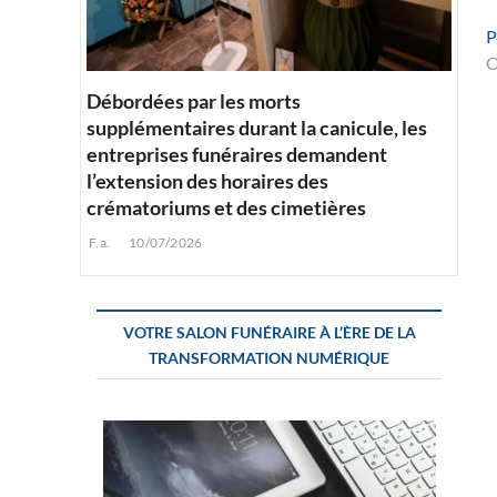
P
O
Débordées par les morts
l
supplémentaires durant la canicule, les
entreprises funéraires demandent
l’extension des horaires des
crématoriums et des cimetières
F.a.
10/07/2026
VOTRE SALON FUNÉRAIRE À L’ÈRE DE LA
TRANSFORMATION NUMÉRIQUE