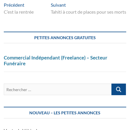
Navigation
Article
Suivant
Précédent
Suivant
suivant
post:
C’est la rentrée
Tahiti à court de places pour ses morts
de
l’article
PETITES ANNONCES GRATUITES
Commercial Indépendant (Freelance) – Secteur
Funéraire
Recherch
…
NOUVEAU – LES PETITES ANNONCES