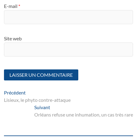
E-mail
*
Site web
Navigation
Article
Précédent
suivant
Lisieux, le phyto contre-attaque
de
Suivant
Suivant
l’article
post:
Orléans refuse une inhumation, un cas très rare