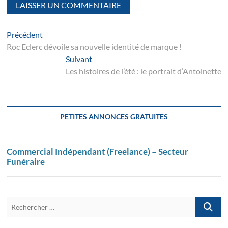
Navigation
Article
Précédent
suivant
Roc Eclerc dévoile sa nouvelle identité de marque !
de
Suivant
Suivant
l’article
post:
Les histoires de l’été : le portrait d’Antoinette
PETITES ANNONCES GRATUITES
Commercial Indépendant (Freelance) – Secteur
Funéraire
Recherch
…