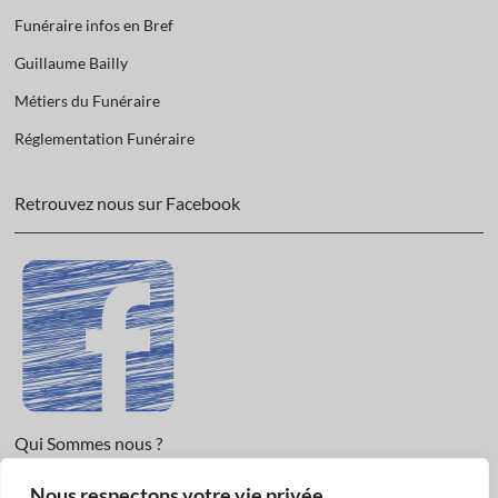
Funéraire infos en Bref
Guillaume Bailly
Métiers du Funéraire
Réglementation Funéraire
Retrouvez nous sur Facebook
Qui Sommes nous ?
Nous respectons votre vie privée.
Informations légales et Protection des données.