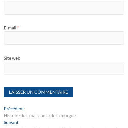
E-mail
*
Site web
Navigation
Article
Précédent
suivant
Histoire de la naissance de la morgue
de
Suivant
Suivant
l’article