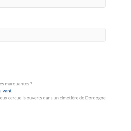
ées marquantes ?
Suivant
uivant
post:
eux cercueils ouverts dans un cimetière de Dordogne