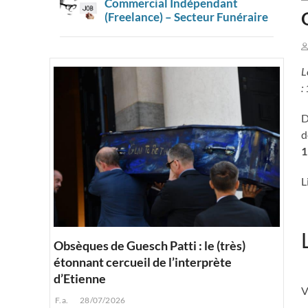
Commercial Indépendant
(Freelance) – Secteur Funéraire
L
:
D
d
1
L
Obsèques de Guesch Patti : le (très)
étonnant cercueil de l’interprète
d’Etienne
V
F.a.
28/07/2026