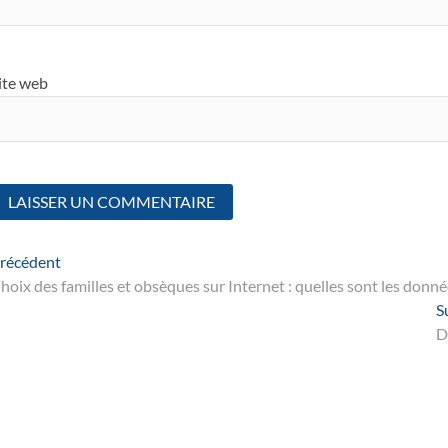
ite web
Navigation
Article
récédent
suivant
hoix des familles et obsèques sur Internet : quelles sont les donn
de
S
’article
D