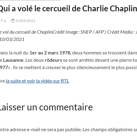
Qui a volé le cercueil de Charlie Chaplin
F.a.
11/03/2021
e vol du cercueil de ChaplinCrédit Image : SNEP / AFP | Crédit Média :
 10/03/2021
ans la nuit du
1er au 2 mars 1978
, deux hommes se trouvent dan
e
Lausanne
. Les deux
rôdeurs
se sont arrêtés devant une pierre t
977
« . Ils se mettent à creuser le plus silencieusement le plus possi
ire
la suite et voir la vidéo sur RTL
Laisser un commentaire
otre adresse e-mail ne sera pas publiée.
Les champs obligatoires s