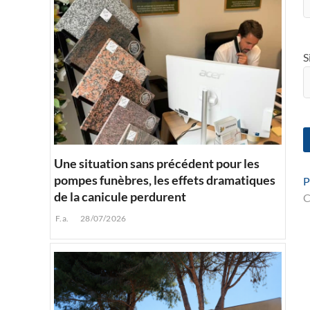
S
Une situation sans précédent pour les
pompes funèbres, les effets dramatiques
P
de la canicule perdurent
C
F.a.
28/07/2026
l