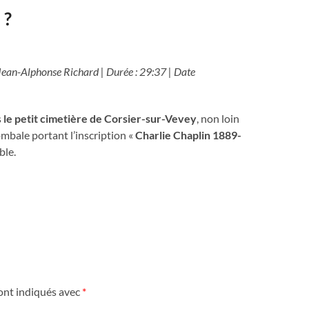
 ?
 Jean-Alphonse Richard | Durée : 29:37 | Date
s
le petit cimetière de Corsier-sur-Vevey
, non loin
ombale portant l’inscription «
Charlie Chaplin 1889-
ble.
ont indiqués avec
*