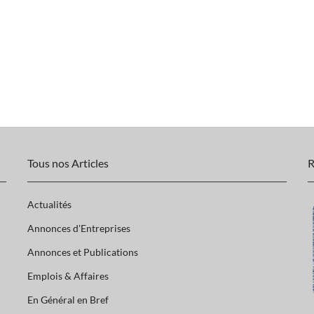
Tous nos Articles
R
Actualités
Annonces d'Entreprises
Annonces et Publications
Emplois & Affaires
En Général en Bref