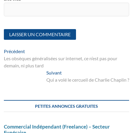
Navigation
Article
Précédent
suivant
Les obsèques généralisées sur internet, ce n’est pas pour
de
demain, ni plus tard
l’article
Suivant
Suivant
post:
Qui a volé le cercueil de Charlie Chaplin ?
PETITES ANNONCES GRATUITES
Commercial Indépendant (Freelance) – Secteur
Funéraire