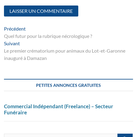
Navigation
Article
Précédent
suivant
Quel futur pour la rubrique nécrologique ?
de
Suivant
Suivant
l’article
post:
Le premier crématorium pour animaux du Lot-et-Garonne
inauguré à Damazan
PETITES ANNONCES GRATUITES
Commercial Indépendant (Freelance) – Secteur
Funéraire
Recherch