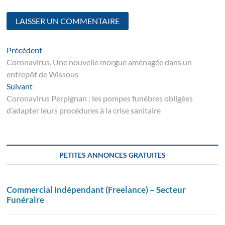
Navigation
Article
Précédent
suivant
Coronavirus. Une nouvelle morgue aménagée dans un
de
entrepôt de Wissous
l’article
Suivant
Suivant
post:
Coronavirus Perpignan : les pompes funèbres obligées
d’adapter leurs procédures à la crise sanitaire
PETITES ANNONCES GRATUITES
Commercial Indépendant (Freelance) – Secteur
Funéraire