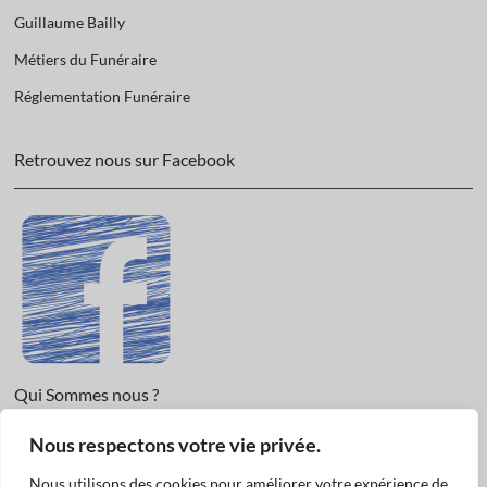
Guillaume Bailly
Métiers du Funéraire
Réglementation Funéraire
Retrouvez nous sur Facebook
Qui Sommes nous ?
Nous respectons votre vie privée.
Informations légales et Protection des données.
Conditions Générales de Vente
Nous utilisons des cookies pour améliorer votre expérience de