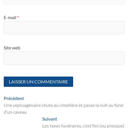
E-mail
*
Site web
Navigation
Article
Précédent
suivant
Une septuagénaire chute au cimetière et passe la nuit au fond
de
d’un caveau
l’article
Suivant
Suivant
post:
Les taxes funéraires, c’est fini (ou presque)