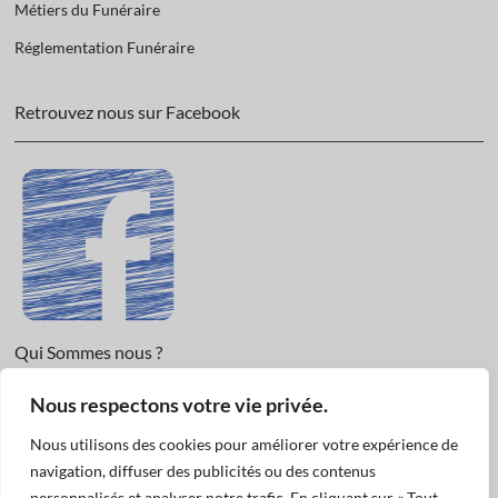
Métiers du Funéraire
Réglementation Funéraire
Retrouvez nous sur Facebook
Qui Sommes nous ?
Nous respectons votre vie privée.
Informations légales et Protection des données.
Conditions Générales de Vente
Nous utilisons des cookies pour améliorer votre expérience de
Nous Contacter
navigation, diffuser des publicités ou des contenus
personnalisés et analyser notre trafic. En cliquant sur « Tout