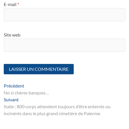
E-mail
*
Site web
Navigation
Article
Précédent
suivant
No si chères banques…
de
Suivant
Suivant
l’article
post:
Italie : 800 corps attendent toujours d’être enterrés ou
incinérés dans le plus grand cimetière de Palerme