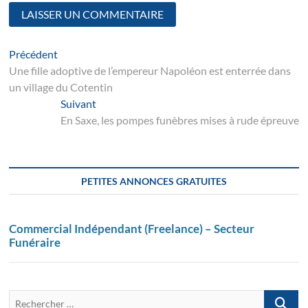
Navigation
Article
Précédent
suivant
Une fille adoptive de l’empereur Napoléon est enterrée dans
de
un village du Cotentin
l’article
Suivant
Suivant
post:
En Saxe, les pompes funèbres mises à rude épreuve
PETITES ANNONCES GRATUITES
Commercial Indépendant (Freelance) – Secteur
Funéraire
Recherch