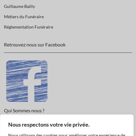
Guillaume Bailly
Métiers du Funéraire
Réglementation Funéraire
Retrouvez nous sur Facebook
Qui Sommes nous ?
Nous respectons votre vie privée.
Informations légales et Protection des données.
Conditions Générales de Vente
Nous utilisons des cookies pour améliorer votre expérience de