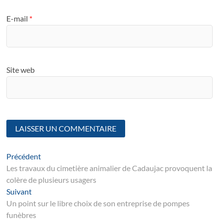
E-mail
*
Site web
Navigation
Article
Précédent
suivant
Les travaux du cimetière animalier de Cadaujac provoquent la
de
colère de plusieurs usagers
l’article
Suivant
Suivant
post:
Un point sur le libre choix de son entreprise de pompes
funèbres