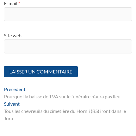
E-mail
*
Site web
Navigation
Article
Précédent
suivant
Pourquoi la baisse de TVA sur le funéraire n’aura pas lieu
de
Suivant
Suivant
l’article
post:
Tous les chevreuils du cimetière du Hörnli (BS) iront dans le
Jura