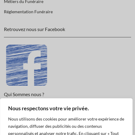
Métiers du Funéraire
Réglementation Funéraire
Retrouvez nous sur Facebook
Qui Sommes nous ?
Nous respectons votre vie privée.
Informations légales et Protection des données.
Conditions Générales de Vente
Nous utilisons des cookies pour améliorer votre expérience de
Nous Contacter
navigation, diffuser des publicités ou des contenus
personnalisés et analyser notre trafic. En cliquant sur « Tout